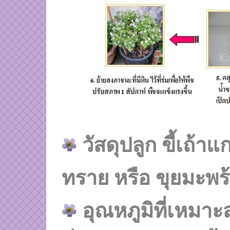
วัสดุปลูก ขี้เถ้
ทราย หรือ ขุยมะพร
อุณหภูมิที่เหมา