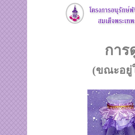
การด
(ขณะอยู่ใ