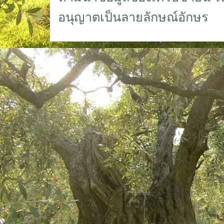
อนุญาตเป็นลายลักษณ์อักษร