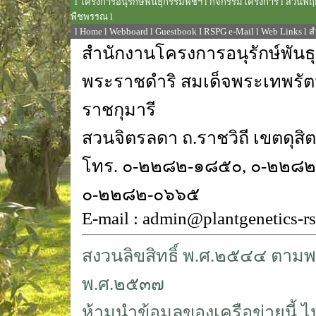
l
โครงการอนุรักษ์พันธุกรรมพืชฯ
l
กิจกรรมโครงการ
l
สวนพฤก
พืชพรรณ
l
l
Home
l
Webboard
l
Guestbook
I
RSPG e-Mail
l
Web Links
l
ส
สำนักงานโครงการอนุรักษ์พันธ
พระราชดำริ สมเด็จพระเทพรั
ราชกุมารี
สวนจิตรลดา ถ.ราชวิถี เขตดุส
โทร. ๐-๒๒๘๒-๑๘๕๐, ๐-๒๒๘
๐-๒๒๘๒-๐๖๖๕
E-mail : admin@plantgenetics-r
สงวนลิขสิทธิ์ พ.ศ.๒๕๔๔ ตามพร
พ.ศ.๒๕๓๗
ห้ามนำข้อมูลของเครือข่ายนี้ ไ