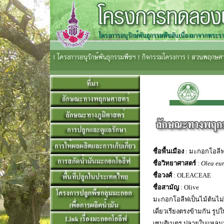
ชื่อพื้นเมือง
: มะกอกโอลี
ชื่อวิทยาศาสตร์
:
Olea eu
ชื่อวงศ์
: OLEACEAE
ชื่อสามัญ
: Olive
มะกอกโอลีฟเป็นไม้ต้นไม่
เดี่ยวเรียงตรงข้ามกัน รู
เซนติเมตร ปลายใบแหลมหร