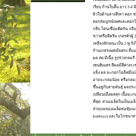
เรียบ ก้านใบสั้น ยาว 3-4 
ผิวใบด้านล่างสีเทา ดอก
ดอกสมบูรณ์เพศและดอกไม่
กลีบ โคนเชื่อมติดกัน กลี
ขาวหรือสีครีม เกสรตัวผู้ 
เหลืองลักษณะเป็น 2 พู รัง
ก้านเกสรเพศเมียตรง สั้
ผล สด มีเนื้อ รูปร่างกลมร
เซนติเมตร สีผลมีสีต่างๆ เช
แข็ง ผล มะกอกโอลีฟมีเมล
อาจจะกลมน้อย หรือกลม
ขึ้นอยู่กับสายพันธุ์ ผลป
เปลี่ยนเมื่อผลสุก เนื้อม
ที่สุด ส่วนเมล็ดในเป็นเมล
ส่วนบนของเมล็ดห่อหุ้มเมล็ด
(embryo) และในโภชนาส