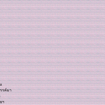
น
สรรค์มา
า
อยฯ