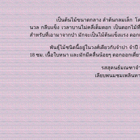
เป็นต้นไม้ขนาดกลาง ลำต้นกลมเล็ก โคนต้นเป็นปุ
นวล กลีบแข็ง เวลาบานไม่คลี่เต็มดอก เป็นดอกไม้ที่
สำหรับที่เอามาจากป่า มักจะเป็นไม้ต้นแข็งแรง ดอก
พันธุ์ไม้ชนิดนี้อยู่ในวงศ์เดียวกับจำปา จำปี แ
18 ซม. เนื้อใบหนา และมักมีคลื่นน้อยๆ ดอกออกเด
รสสุคนธ์มณฑาจำ
เลียบพนมชมเพลินทา