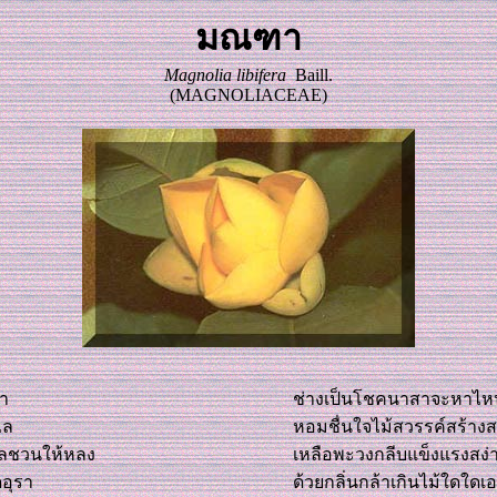
มณฑา
Magnolia libifera
Baill.
(MAGNOLIACEAE)
า
ช่างเป็นโชคนาสาจะหาไห
ไล
หอมชื่นใจไม้สวรรค์สร้าง
ลชวนให้หลง
เหลือพะวงกลีบแข็งแรงสง่
ดอุรา
ด้วยกลิ่นกล้าเกินไม้ใดใดเ