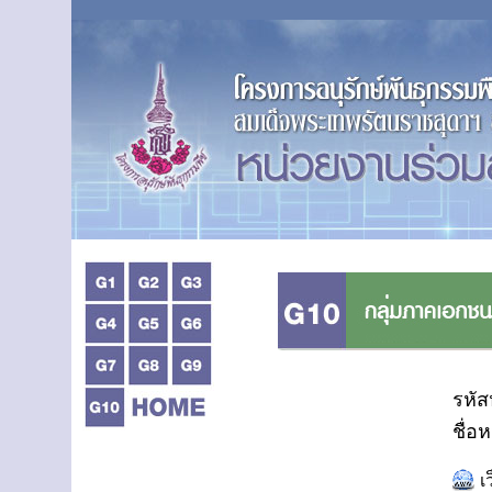
รหัส
ชื่อ
เ