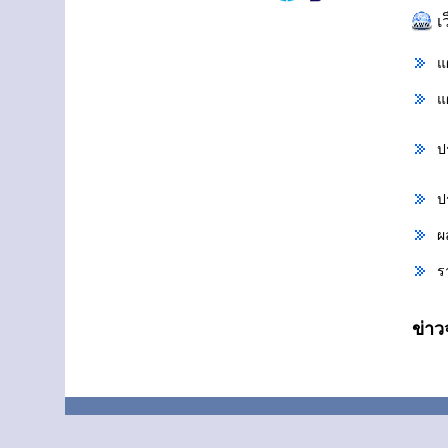
เ
แ
แ
ป
ป
ผ
ร
ข่า