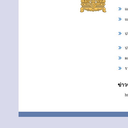
แ
แ
ป
ป
ผ
ร
ข่า
h