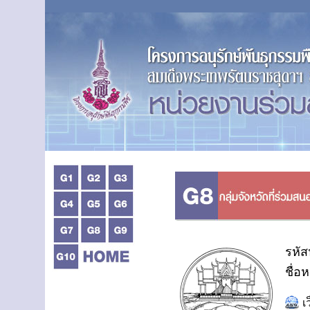
รหัส
ชื่อ
เ