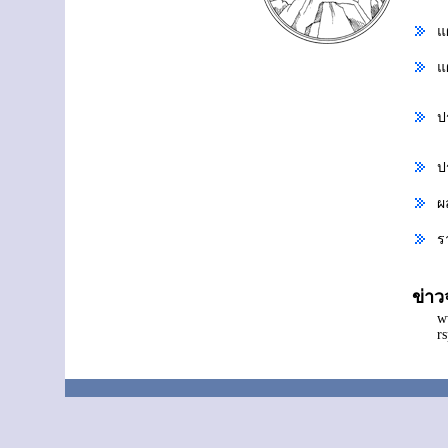
แ
แ
ป
ป
ผ
ร
ข่า
w
r