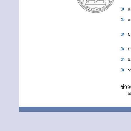
แ
แ
ป
ป
ผ
ร
ข่า
h