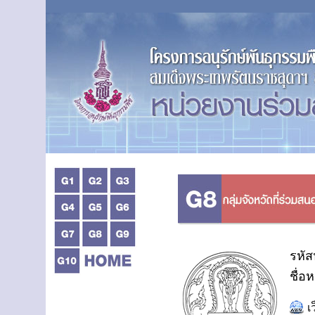
รหัส
ชื่อ
เ