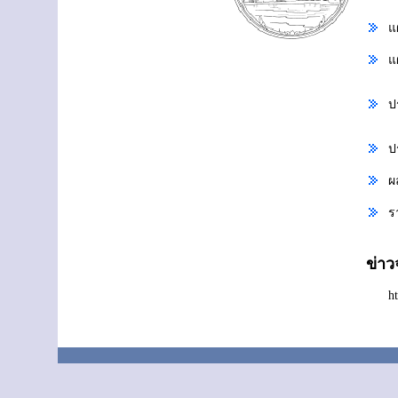
แ
แ
ป
ป
ผ
ร
ข่า
h