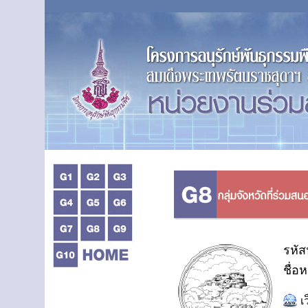
รหัส
ชื่อ
เ