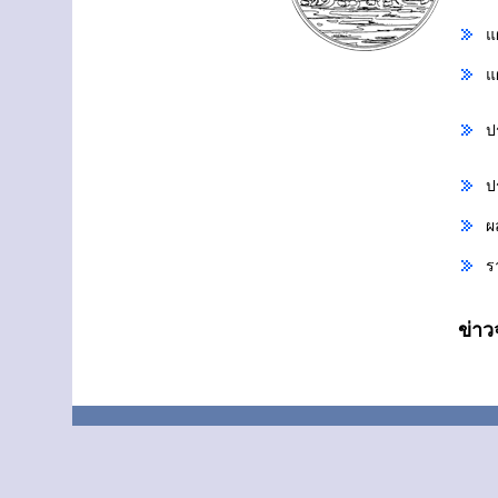
แ
แ
ป
ป
ผ
ร
ข่า