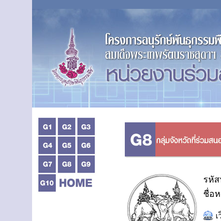
รหัส
ชื่อ
เ