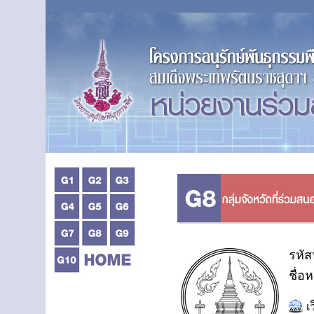
รหัส
ชื่อ
เ