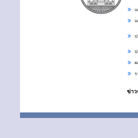
แ
แ
ป
ป
ผ
ร
ข่า