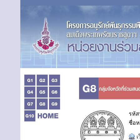
รหัส
ชื่อ
เ