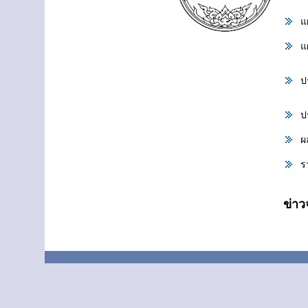
แ
แ
ป
ป
ผ
ร
ข่า