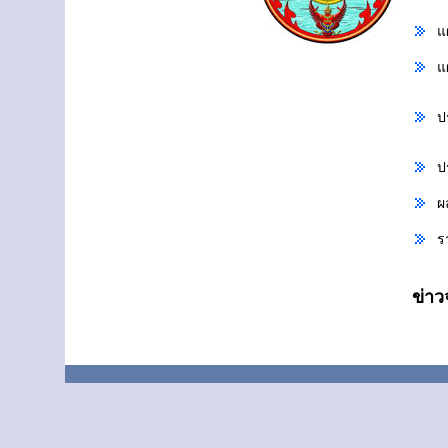
แ
แ
ป
ป
ผ
ร
ข่า