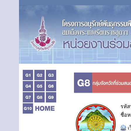
รหัส
ชื่อ
เ