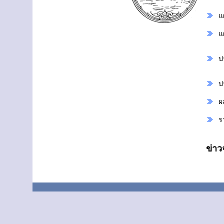
แ
แ
ป
ป
ผ
ร
ข่า