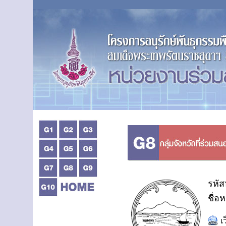
รหัส
ชื่อ
เ