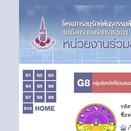
รหัส
ชื่อ
เ