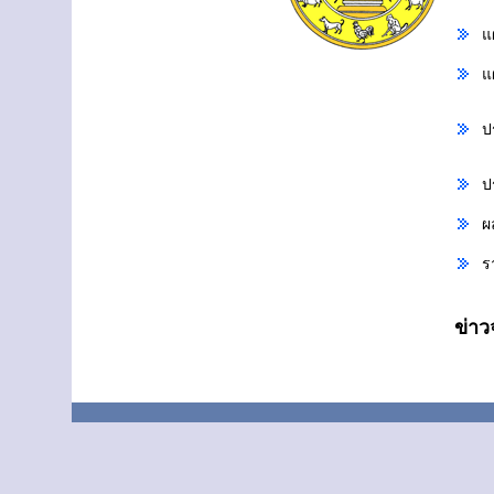
แ
แ
ป
ป
ผ
ร
ข่า