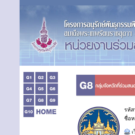
รหัส
ชื่อ
เ