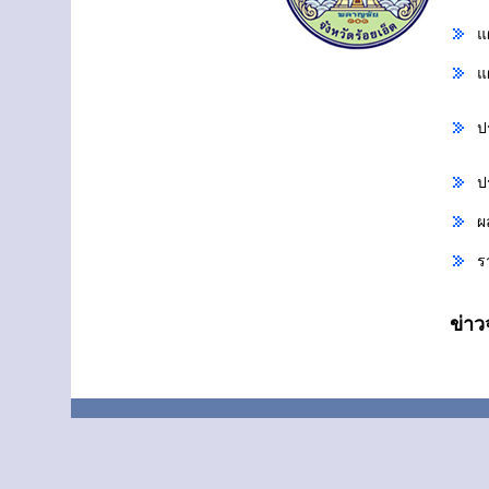
แ
แ
ป
ป
ผ
ร
ข่า