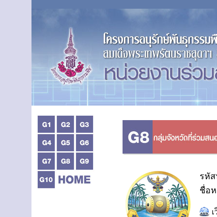
รหัส
ชื่อ
เ