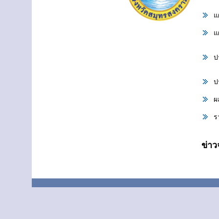
แ
แ
ป
ป
ผ
ร
ข่า