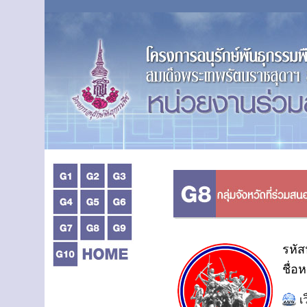
รหัส
ชื่อห
เ