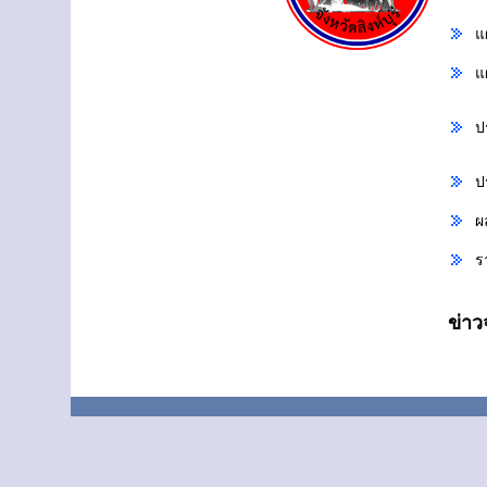
แ
แ
ป
ป
ผ
ร
ข่า