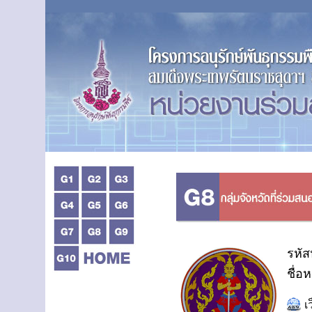
รหัส
ชื่อ
เ