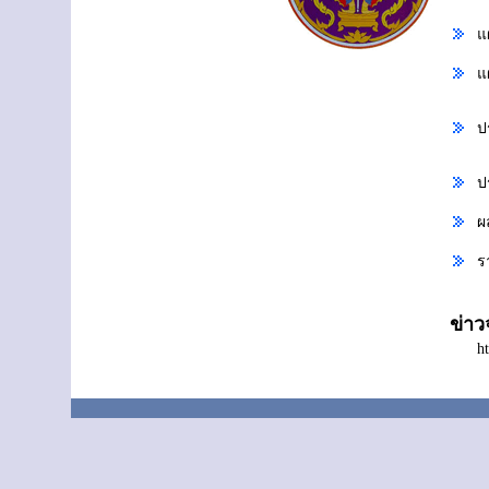
แ
แ
ป
ป
ผ
ร
ข่า
h