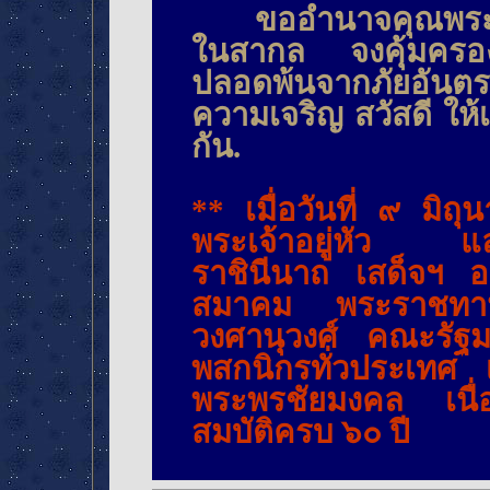
ขออำนาจคุณพระศรีรัต
ในสากล จงคุ้มครอ
ปลอดพ้นจากภัยอันตร
ความเจริญ สวัสดี ให
กัน.
** เมื่อวันที่ ๙ ม
พระเจ้าอยู่หัว แล
ราชินีนาถ เสด็จฯ ออ
สมาคม พระราชทาน
วงศานุวงศ์ คณะรัฐมน
พสกนิกรทั่วประเทศ
พระพรชัยมงคล เนื่
สมบัติครบ ๖๐ ปี