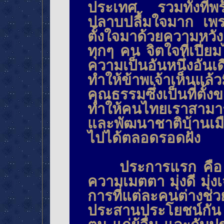
ประเทศ รวมทั้งที่พร
ปลาบปลื้มใจมาก เพ
ตั้งใจมาด้วยความหว
ทุกๆ คน จิตใจที่เปี
ความเป็นอันหนึ่งอั
ทำให้ข้าพเจ้าเห็นแล
คุณธรรมซึ่งเป็นที่ตั
ทำให้คนไทยเราสามาร
และพัฒนาชาติบ้านเมือง
ไปได้ตลอดรอดฝั่ง
ประการแรก คือ การ
ความเมตตา มุ่งดี มุ่ง
การที่แต่ละคนต่างช่ว
ประสานประโยชน์กัน ใ