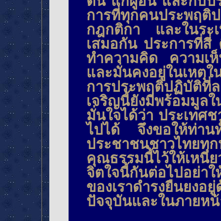
ตน แก่ผู้อื่น และกับ
การที่ทุกคนประพฤติป
กฎกติกา และในระเ
เสมอกัน ประการที่สี่
ทำความคิด ความเห็น
และมั่นคงอยู่ในเหตุ
การประพฤติปฏิบัติที่
เจริญนี้ยังมีพร้อม
มั่นใจได้ว่า ประเทศ
ไปได้ จึงขอให้ท่านท
ประชาชนชาวไทยทุกหม
คุณธรรมนี้ไว้ให้เหน
จิตใจนี้กันต่อไปอย่า
ของเราดำรงยืนยงอยู่ด
ปัจจุบันและในภายหน้