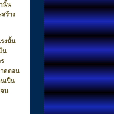
านั้น
ละสร้าง
รงนั้น
ป็น
าร
 ขาดตอน
นเป็น
ยจน