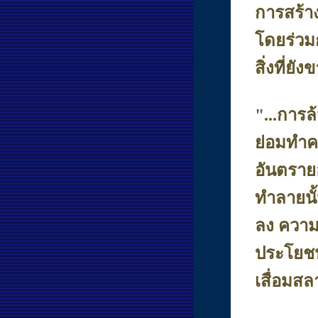
การสร้า
โดยร่วมกั
สิ่งที่ยั
"...การล
ย่อมทำคว
อันตรายอ
ทำลายนั
ลง ความ
ประโยชน
เสื่อมสล