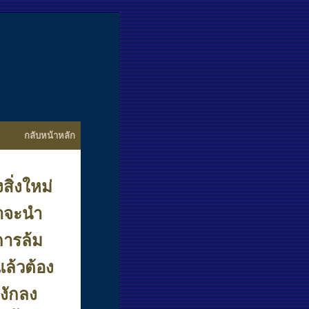
กลับหน้าหลัก
สิ่งใหม่
น่าจะนำ
การล้ม
่แล้วต้อง
งักลง