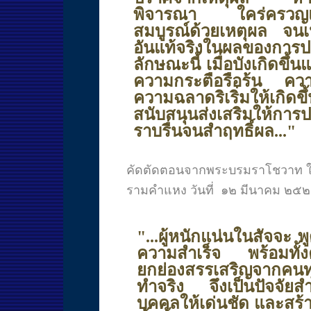
พิจารณา ใคร่ครวญแล้ว
สมบูรณ์ด้วยเหตุผล จนเ
อันแท้จริงในผลของการป
ลักษณะนี้ เมื่อบังเกิดข
ความกระตือรือร้น ค
ความฉลาดริเริ่มให้เกิดขึ
สนับสนุนส่งเสริมให้การ
ราบรื่นจนสำฤทธิ์ผล..."
คัดตัดตอนจากพระบรมราโชวาท ใ
รามคำแหง วันที่ ๑๒ มีนาคม ๒๕
"...ผู้หนักแน่นในสัจจะ พ
ความสำเร็จ พร้อมทั้
ยกย่องสรรเสริญจากคนทุ
ทำจริง จึงเป็นปัจจัยส
บุคคลให้เด่นชัด และสร้