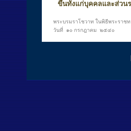
ขึ้นทั้งแก่บุคคลและส่วนร
พระบรมราโชวาท ในพิธีพระราชทา
วันที่ ๑๐ กรกฎาคม ๒๕๔๐