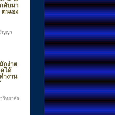
ะกลับมา
ว ตนเอง
ริญญา
มักง่าย
ใดได้
ะทำงาน
"
วิทยาลัย