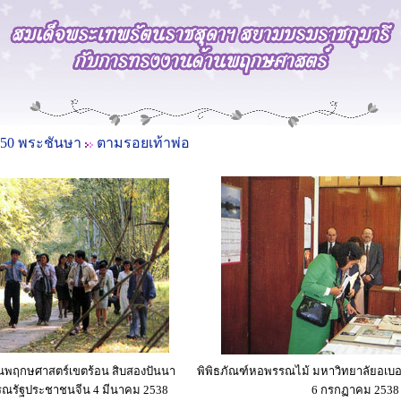
 50 พระชันษา
ตามรอยเท้าพ่อ
นพฤกษศาสตร์เขตร้อน สิบสองปันนา
พิพิธภัณฑ์หอพรรณไม้ มหาวิทยาลัยอเบ
ณรัฐประชาชนจีน 4 มีนาคม 2538
6 กรกฏาคม 2538