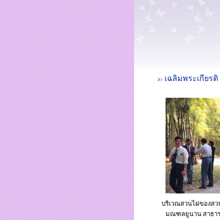
เฉลิมพระเกียรติ
บริเวณสวนไผ่ของสว
มณฑลยูนาน สาธาร