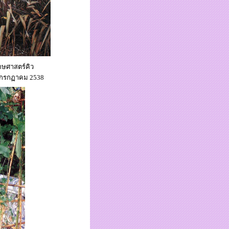
ษศาสตร์คิว
 กรกฏาคม 2538