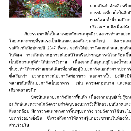
มากเกินกำลังผลิตหร
การท่องเที่ยวก็เป็นอี
ทางอ้อม ทั้งนี้รวมถึง
บริเวณชายฝั่งเพื่อสน
ภัยธรรมชาติก็เป็นสาเหตุหลักสาเหตุหนึ่งของการทำลายปะกา
โดยเฉพาะพายุที่รุนแรงเป็นต้นเหตุของคลื่นขนาดใหญ่ ดังเช่นเหต
รณ์สึนามิเมื่อปลายปี 2547 ที่ผ่าน จะทำให้ปะการังแตกหักและถูกท
ในที่สุด การเกิดปรากฎการณ์เอลนีโนหรือปรากฎการณ์โลกร้อนขึ้น
เป็นอีกสาเหตุที่ทำให้ปะการังตาย เนื่องจากเมื่ออุณหภูมิของน้ำทะเ
ขึ้นจะทำให้สาหร่ายเซลล์เดียวที่อาศัยอยู่ในปะการังแยกตัวจากปะการ
ซึ่งเรียกว่า ปรากฏการณ์ปะการังฟอกขาว นอกจากนั้น ยังมีสิ่งมีช
หลายชนิดที่กินปะการังเป็นอาหาร
เช่น ดาวมงกุฎหนาม และหอ
เดียวหลายชนิด
ปัจจุบันแนวปะการังมีการฟื้นตัว เนื่องจากมนุษย์เริ่มรู้จัก
อนุรักษ์และตระหนักถึงความสำคัญของปะการังที่มีต่อระบบนิเวศและ
สิ่งแวดล้อม มีการวางแนวทางการฟื้นฟูปะการัง รวมถึงการใช้ประโ
ปะการังอย่างยั่งยืน ซึ่งรวมถึงการให้ความรู้แก่ประชาชนในท้องถิ่นใ
ส่วนร่วมใน