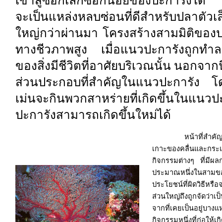
เข้าสู่ซอกเล็กซอกน้อยของปะการังได้ ปะ
จะเป็นแหล่งหลบซ่อนที่ดีสำหรับปลาตัวเล็กๆ
ใหญ่กว่าผ่านมา โครงสร้างสามมิติของป
ทางชีวภาพสูง เมื่อแนวปะการังถูกทำ
ของสิ่งมีชีวิตที่อาศัยบริเวณนั้น นอกจากนี
ส่วนประกอบที่สำคัญในแนวปะการัง 
เม่นจะกินพวกสาหร่ายที่เกิดขึ้นในแนวปะกา
ปะการังสามารถเกิดขึ้นใหม่ได้
หน้าที่สำคัญของปะ
เกาะของคลื่นและกร
กิจกรรมต่างๆ ที่มีผ
ประมาณหนึ่งในสามของ
ประโยชน์ที่ผิดวิธีหรื
ส่วนใหญ่ถึงถูกจัดว่าเป
จากที่เคยเป็นอยู่บาง
กิจกรรมหนึ่งที่ก่อใ