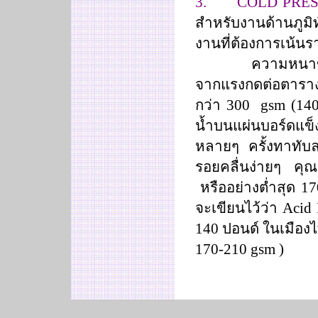
3.
COLD PRE
สำหรับงานด้านภูมิ
งานที่ต้องการเน้นร
ความหนาของกระด
จากแรงกดต่อตาราง
กว่า 300
gsm
(
14
น้ำบนแผ่นบอร์ดแข็ง
หลายๆ ครั้งทาทับล
รอยคลื่นง่ายๆ คุณ
หรืออย่างต่ำสุด 
จะเขียนไว้ว่า
Acid
140 ปอนด์ ในเมือ
170-210 gsm
)