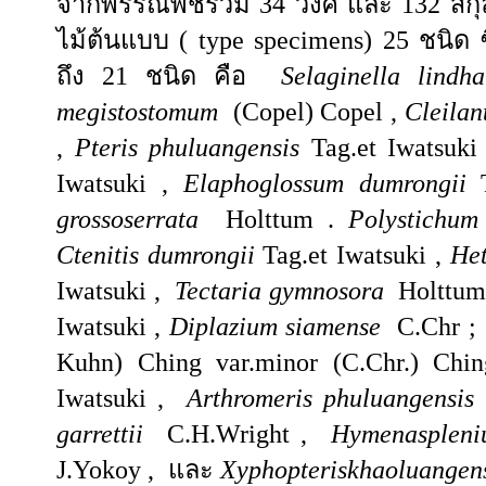
จากพรรณพืชรวม 34 วงศ์ และ 132 สก
ไม้ต้นแบบ (
type specimens
)
25 ชนิด ซ
ถึง 21 ชนิด คือ
Selaginella lind
megistostomum
(Copel) Copel ,
Cleilan
,
Pteris phuluangensis
Tag.et Iwatsuki
Iwatsuki ,
Elaphoglossum dumrongii
T
grossoserrata
Holttum .
Polystichum
Ctenitis dumrongii
Tag.et Iwatsuki ,
Het
Iwatsuki ,
Tectaria gymnosora
Holttum
Iwatsuki ,
Diplazium siamense
C.Chr 
Kuhn) Ching var.minor (C.Chr.) Chi
Iwatsuki ,
Arthromeris phuluangensis
garrettii
C.H.Wright ,
Hymenaspleni
J.Yokoy ,
และ
Xyphopteriskhaoluangen