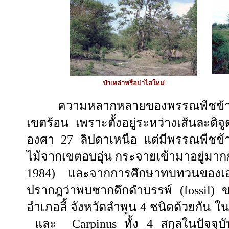
ป่าเหล่าหรือป่าไสใหม่
ความหลากหลายของพรรณพืชข้ามเข
เขตร้อน เพราะตั้งอยู่ระหว่างเส้นละติ
องศา 27 ลิปดาเหนือ แต่มีพรรณพืชข้า
ไม้จากเขตอบอุ่น กระจายเข้ามาอยู่มากก
1984
)
และจากการศึกษาทบทวนของเอน
ปรากฎว่าพบซากดึกดำบรรพ์ (
fossil
)
ข
อำเภอลี้ จังหวัดลำพูน 4 ชนิดด้วยกัน ใ
และ
Carpinus
ทั้ง 4 สกุลในปัจจุบ