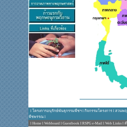
l
โครงการอนุรักษ์พันธุกรรมพืชฯ
l
กิจกรรมโครงการ
l
สวนพฤก
พืชพรรณ
l
l
Home
l
Webboard
l
Guestbook
I
RSPG e-Mail
l
Web Links
l
ส