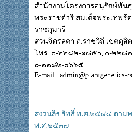
สำนักงานโครงการอนุรักษ์พันธ
พระราชดำริ สมเด็จพระเทพรั
ราชกุมารี
สวนจิตรลดา ถ.ราชวิถี เขตดุส
โทร. ๐-๒๒๘๒-๑๘๕๐, ๐-๒๒๘
๐-๒๒๘๒-๐๖๖๕
E-mail : admin@plantgenetics-r
สงวนลิขสิทธิ์ พ.ศ.๒๕๔๔ ตามพร
พ.ศ.๒๕๓๗