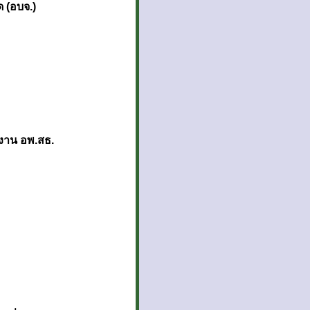
 (อบจ.)
นงาน อพ.สธ.