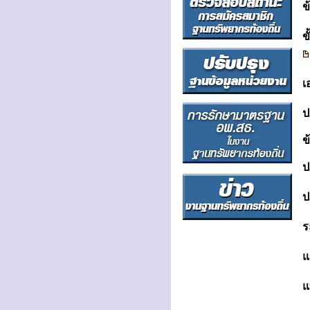
ข
ข
เ
ป
ข
ป
ป
ร
แ
แ