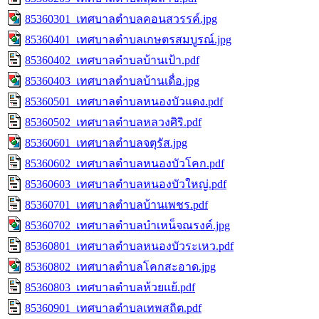
85360301_เทศบาลตำบลคอนสวรรค์.jpg
85360401_เทศบาลตำบลเกษตรสมบูรณ์.jpg
85360402_เทศบาลตำบลบ้านเป้า.pdf
85360403_เทศบาลตำบลบ้านเดื่อ.jpg
85360501_เทศบาลตำบลหนองบัวแดง.pdf
85360502_เทศบาลตำบลหลวงศิริ.pdf
85360601_เทศบาลตำบลจตุรัส.jpg
85360602_เทศบาลตำบลหนองบัวโคก.pdf
85360603_เทศบาลตำบลหนองบัวใหญ่.pdf
85360701_เทศบาลตำบลบ้านเพชร.pdf
85360702_เทศบาลตำบลบำเหน็จณรงค์.jpg
85360801_เทศบาลตำบลหนองบัวระเหว.pdf
85360802_เทศบาลตำบลโคกสะอาด.jpg
85360803_เทศบาลตำบลห้วยแย้.pdf
85360901_เทศบาลตำบลเทพสถิต.pdf