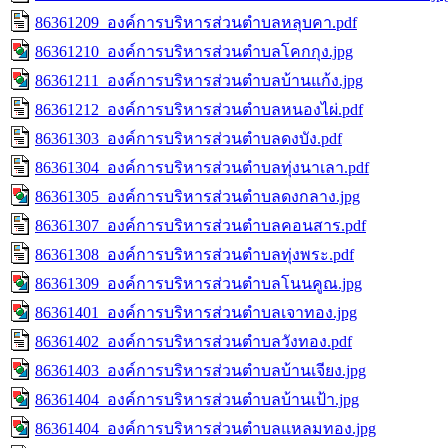
86361209_องค์การบริหารส่วนตำบลหลุบคา.pdf
86361210_องค์การบริหารส่วนตำบลโคกกุง.jpg
86361211_องค์การบริหารส่วนตำบลบ้านแก้ง.jpg
86361212_องค์การบริหารส่วนตำบลหนองไผ่.pdf
86361303_องค์การบริหารส่วนตำบลดงบัง.pdf
86361304_องค์การบริหารส่วนตำบลทุ่งนาเลา.pdf
86361305_องค์การบริหารส่วนตำบลดงกลาง.jpg
86361307_องค์การบริหารส่วนตำบลคอนสาร.pdf
86361308_องค์การบริหารส่วนตำบลทุ่งพระ.pdf
86361309_องค์การบริหารส่วนตำบลโนนคูณ.jpg
86361401_องค์การบริหารส่วนตำบลเจาทอง.jpg
86361402_องค์การบริหารส่วนตำบลวังทอง.pdf
86361403_องค์การบริหารส่วนตำบลบ้านเจียง.jpg
86361404_องค์การบริหารส่วนตำบลบ้านเป้า.jpg
86361404_องค์การบริหารส่วนตำบลแหลมทอง.jpg