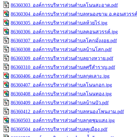
86360303_องค์การบริหารส่วนตำบลโนนสะอาด.pdf
86360304_องค์การบริหารส่วนตำบลหนองขาม อ.คอนสวรรค์
86360305_องค์การบริหารส่วนตำบลห้วยไร่.jpg
86360306_องค์การบริหารส่วนตำบลคอนสวรรค์.jpg
86360307_องค์การบริหารส่วนตำบลโคกมั่งงอย.pdf
86360308_องค์การบริหารส่วนตำบลบ้านโสก.pdf
86360309_องค์การบริหารส่วนตำบลยางหวาย.pdf
86360310_องค์การบริหารส่วนตำบลศรีสำราญ.pdf
86360406_องค์การบริหารส่วนตำบลกุดเลาะ.jpg
86360407_องค์การบริหารส่วนตำบลโนนกอก.jpg
86360408_องค์การบริหารส่วนตำบลโนนทอง.jpg
86360409_องค์การบริหารส่วนตำบลบ้านบัว.pdf
86360412_องค์การบริหารส่วนตำบลหนองโพนงาม.pdf
86360503_องค์การบริหารส่วนตำบลกุดชุมแสง.jpg
86360504_องค์การบริหารส่วนตำบลคูเมือง.pdf