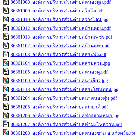
86361008_องค์การบริหารส่วนตำบลหนองตูม.pdf
86361009_องค์การบริหารส่วนตำบลโอโล.pdf
86361010_องค์การบริหารส่วนตำบลวางโจน.jpg
86361012_องค์การบริหารส่วนตำบลบ้านดอน.pdf
86361013_องค์การบริหารส่วนตำบลบ้านเพชร.pdf
86361102_องค์การบริหารส่วนตำบลบ้านแท่น.pdf
86361103_องค์การบริหารส่วนตำบลสระพัง.pdf
86361104_องค์การบริหารส่วนตำบลสามสวน.jpg
86361105_องค์การบริหารส่วนตำบลหนองคู.pdf
86361109_องค์การบริหารส่วนตำบลนาเสียว.jpg
86361113_องค์การบริหารส่วนตำบลสระโพนทอง.jpg
86361204_องค์การบริหารส่วนตำบลนาหนองทุ่ม.pdf
86361205_องค์การบริหารส่วนตำบลเก่าย่าดี.pdf
86361206_องค์การบริหารส่วนตำบลช่องสามหมอ.jpg
86361207_องค์การบริหารส่วนตำบลท่ามะไฟหวาน.pdf
86361208_องค์การบริหารส่วนตำบลหนองขาม อ.แก้งคร้อ.jp