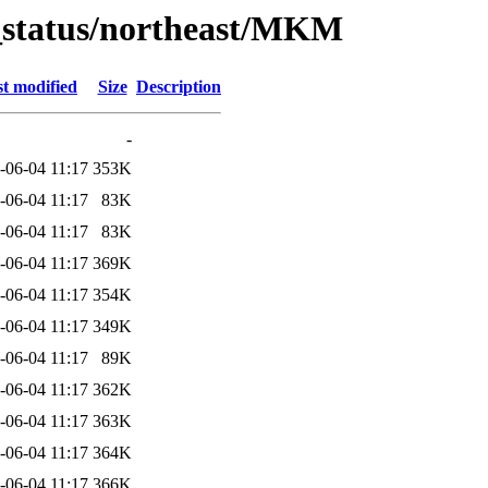
e_status/northeast/MKM
t modified
Size
Description
-
-06-04 11:17
353K
-06-04 11:17
83K
-06-04 11:17
83K
-06-04 11:17
369K
-06-04 11:17
354K
-06-04 11:17
349K
-06-04 11:17
89K
-06-04 11:17
362K
-06-04 11:17
363K
-06-04 11:17
364K
-06-04 11:17
366K