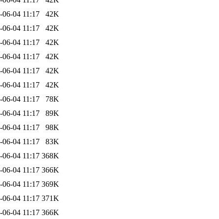
-06-04 11:17
42K
-06-04 11:17
42K
-06-04 11:17
42K
-06-04 11:17
42K
-06-04 11:17
42K
-06-04 11:17
42K
-06-04 11:17
78K
-06-04 11:17
89K
-06-04 11:17
98K
-06-04 11:17
83K
-06-04 11:17
368K
-06-04 11:17
366K
-06-04 11:17
369K
-06-04 11:17
371K
-06-04 11:17
366K