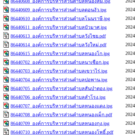
2024
86440608_องค์การบริหารส่วนตำบลหนองสิม.jpg
2024
86440609_องค์การบริหารส่วนตำบลดอนงัว.jpg
2024
86440610_องค์การบริหารส่วนตำบลโนนราษี.jpg
2024
86440611_องค์การบริหารส่วนตำบลบัวมาศ.jpg
2024
86440613_องค์การบริหารส่วนตำบลวังไชย.pdf
2024
86440614_องค์การบริหารส่วนตำบลวังใหม่.pdf
2024
86440615_องค์การบริหารส่วนตำบลหนองโก.jpg
2024
86440702_องค์การบริหารส่วนตำบลนาเชือก.jpg
2024
86440703_องค์การบริหารส่วนตำบลเขวาไร่.jpg
2024
86440704_องค์การบริหารส่วนตำบลปอพาน.jpg
2024
86440705_องค์การบริหารส่วนตำบลสันป่าตอง.jpg
2024
86440706_องค์การบริหารส่วนตำบลสำโรง.jpg
2024
86440707_องค์การบริหารส่วนตำบลหนองแดง.jpg
2024
86440708_องค์การบริหารส่วนตำบลหนองเม็ก.pdf
2024
86440709_องค์การบริหารส่วนตำบลหนองกุง.jpg
2024
86440710_องค์การบริหารส่วนตำบลหนองโพธิ์.pdf