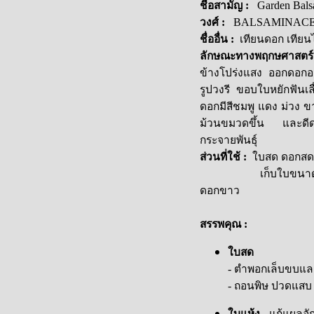
ชื่อสามัญ
:
Garden Bal
วงศ์
:
BALSAMINAC
ชื่ออื่น
:
เทียนดอก เทียน
ลักษณะทางพฤกษศาสตร
ข้างโปร่งแสง ออกดอกออ
รูปวงรี ขอบใบหยักฟันเล
ดอกมีสีชมพู แดง ม่วง ข
ม้วนขมวดขึ้น และดีดเ
กระจายพันธุ์
ส่วนที่ใช้
:
ใบสด ดอกสด
เก็บใบขนาดกลางที่
ดอกขาว
สรรพคุณ
:
ใ
บสด
- ตำพอกเล็บขบและ
- ถอนพิษ ปวดแสบ
ใบแห้ง
- แก้แผลอัก