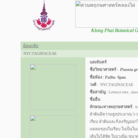
Klong Phai Botanical
ย้อนกลับ
NYCTAGINACEAE
แสงจันทร์
ชื่อวิทยาศาสตร์
:
Pisonia 
ชื่อพ้อง
:
P.alba
Span.
วงศ์
:
NYCTAGINACEAE
ชื่อสามัญ
: Lettuce tree
,
moon
ชื่ออื่น
:
ลักษณะทางพฤกษศาสตร์
: 
ลำต้นมีความสูงประมาณ 5-10
เรียบ ลำต้นและกิ่งเจริญออ
แหลมขอบใบเรียบ ใบเป็นใบเด
เส้นใบได้ชัด ใบบางนิ่ม ข