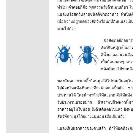
แม้แต่เสียงนกร้องคุณก็ไม่ได้ยินแม้แต่น้อย เ
ทำไม คำตอบก็คือ ทุกสรรพสิ่งล้วนพันเกี่ยว ใ
แมลงหรือสัตว์หลายชนิดก็ขาดอาหาร จำเป็นต้อ
เพื่อความอยู่รอดของสัตว์หรือนกที่กินแมลงเป
ตามไปด้วย
ข้อสังเกตอีกอย่าง
สัตว์กินหญ้าเป็นอา
สีน้ำตาลอ่อนจนถึงด
เป็นก้อนกลมๆ ขนาด
หลังมันจะใช้ขาหลั
ของมันพยายามกลิ้งก้อนมูลให้ไปรวมกันอยู่ใน
ไม่ฝ่อหรือแห้งเกินกว่าที่จะฟักออกเป็นตัว
ประทานได้ โดยนำมาล้างให้สะอาด ผึ่งให้แห้ง
รับประทานอร่อยมาก ถ้าเราพบด้วงพวกนี้มาก 
อาหารอยู่ไม่ใช่น้อย ยิ่งถ้าเดินต่อไปแล้ว ยิ่ง
สัตว์ที่ถ่ายมูลไว้อย่างแน่นอน เมื่อเขียนถึง
แมลงที่เป็นอาหารของคนแล้ว ทำให้อดที่จะก