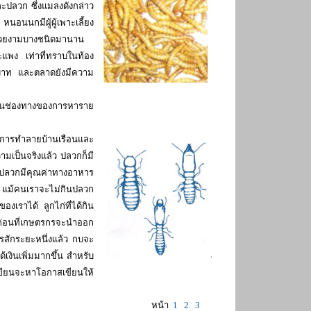
ละปลวก ซึ่งแมลงดังกล่าว
หนอนนกมีผู้ผู้เพาะเลี้ยง
สวยงามบางชนิดมานาน
แพง เท่าที่ทราบในท้อง
 บาท และตลาดยังมีความ
ป็นช่องทางของการหาราย
การทำลายบ้านเรือนและ
วามเป็นจริงแล้ว ปลวกก็มี
ว่าปลวกมีคุณค่าทางอาหาร
 แม้คนเราจะไม่กินปลวก
งเราได้ ลูกไก่ที่ได้กิน
ก่อนที่เกษตรกรจะนำออก
รสักระยะหนึ่งแล้ว กบจะ
เงินเพิ่มมากขึ้น สำหรับ
ขียนจะหาโอกาสเขียนให้
หน้า
1
2
3