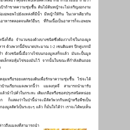
ชื่อได้เลยว่าคุณจะพบเห็นสัตว์ได้ยากมากในวันนั้น ถามว่า
นป้าถ้าขาดความชุ่มชื้น ต้นไม้ต้นหญ้าจะไม่เจริญงอกงาม
งอพยพไปยังแหล่งที่มีน้ำ มีหญ้าให้กิน ในเวลาเดียวกัน
็นอาหารตลอดจนสัตว์อื่นๆ ที่กินเนื้อเป็นอาหารก็จะอพยพ
หนึ่งก็คือ จำนวนของด้วงบางชนิดซึ่งต้องวางไข่ในกองมูล
หาร ด้วงพวกนี้มีขนาดประมาณ 1-2 เซนติเมตร ปีกคู่แรกมี
ำ ด้วงชนิดนี้เมื่อวางไข่บนกองมูลเสร็จแล้ว มันจะปั้นมูล
เล็กห่อหุ้มไข่ของมันไว้ จากนั้นในขณะที่กำลังเดินถอย
ง
หลุมหรือรอยแตกของดินเพื่อรักษาความชุ่มชื้น ไข่จะได้
 ชาวบ้านเรียกแมลงพวกนี้ว่า แมลงกุดจี่ สามารถนำมารับ
 แล้วนำไปคั่วในกระทะ เติมเกลือหรือซอสปรุงรสนิดหน่อย
ก็แสดงว่าในป่านี้น่าจะมีสัตว์พวกกินหญ้าหรือพืชเป็น
พบกองมูลสัตว์เป็นระยะๆ แล้ว ก็มั่นใจได้ว่า เราจะได้พบเห็น
ล่าวถึงแมลงที่สามารถนำ