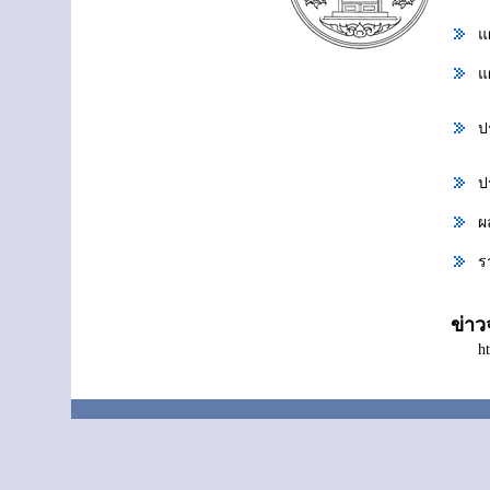
แ
แ
ป
ป
ผ
ร
ข่า
h