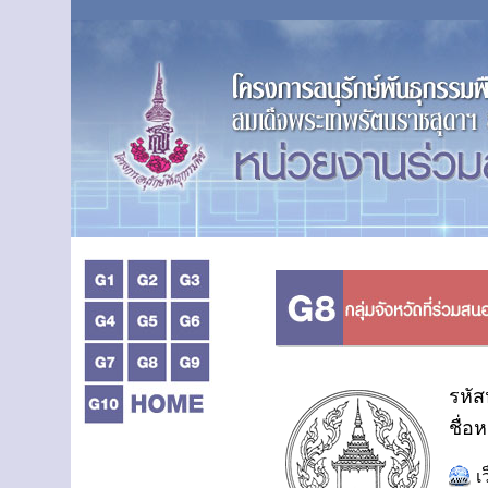
รหัส
ชื่อ
เ