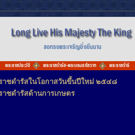
ราชดำรัสในโอกาสวันขึ้นปีใหม่ ๒๕๔๘
ราชดำรัสด้านการเกษตร