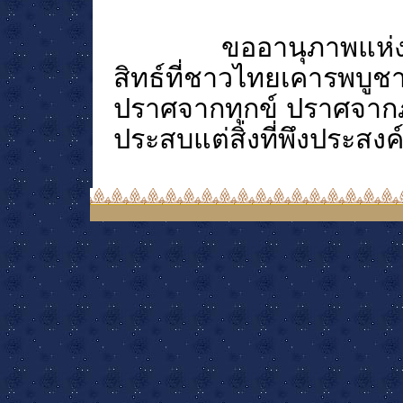
ขออานุภาพแห่งค
สิทธ์ที่ชาวไทยเคารพบูช
ปราศจากทุกข์ ปราศจากภ
ประสบแต่สิ่งที่พึงประสงค