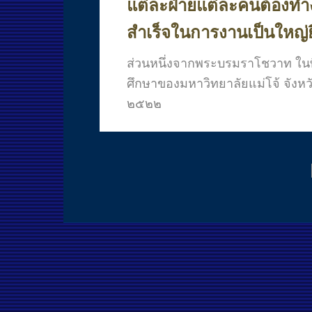
แต่ละฝ่ายแต่ละคนต้องทำงา
สำเร็จในการงานเป็นใหญ่ยิ่งก
ส่วนหนึ่งจากพระบรมราโชวาท ในพ
ศึกษาของมหาวิทยาลัยแม่โจ้ จังหวัดเ
๒๕๒๒