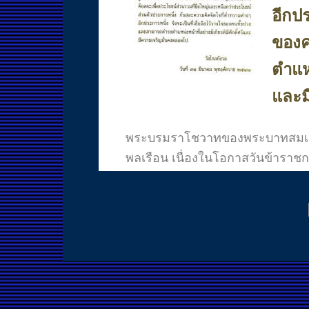
อีกปร
ของค
ตำแหน
และม
พระบรมราโชวาทของพระบาทสมเด็จ
พลเรือน เนื่องในโอกาสวันข้าราช