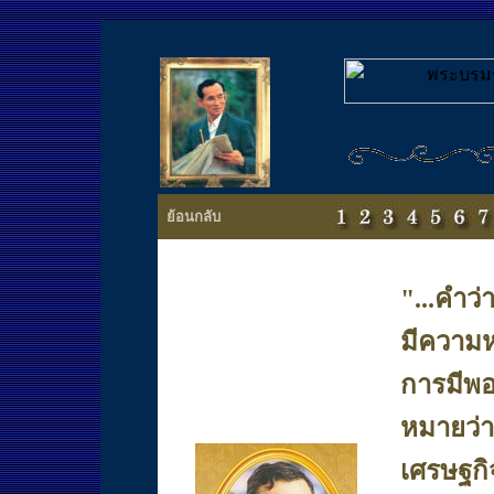
ย้อนกลับ
"...
คำว่
มีความห
การมีพอ
หมายว่า
เศรษฐกิจ