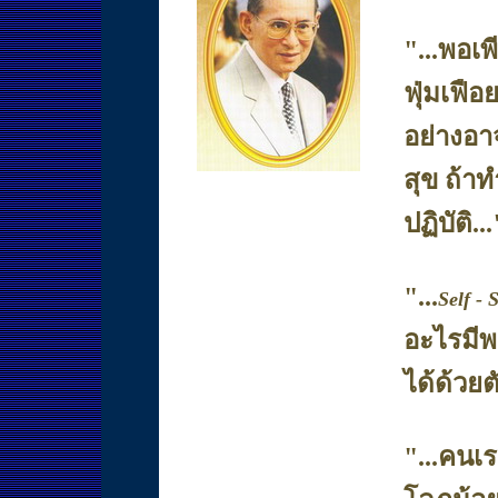
"...พอเพ
ฟุ่มเฟือ
อย่างอา
สุข ถ้า
ปฏิบัติ...
"...
Self - 
อะไรมีพอ
ได้ด้วยต
"...คนเ