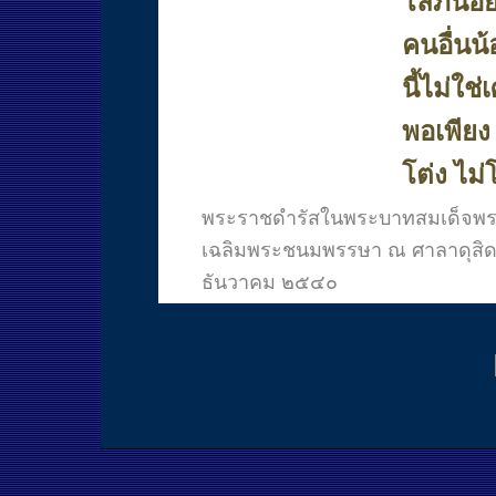
โลภน้อย
คนอื่นน
นี้ไม่ใ
พอเพียง
โต่ง ไม่
พระราชดำรัสในพระบาทสมเด็จพระเ
เฉลิมพระชนมพรรษา ณ ศาลาดุสิดา
ธันวาคม ๒๕๔๐