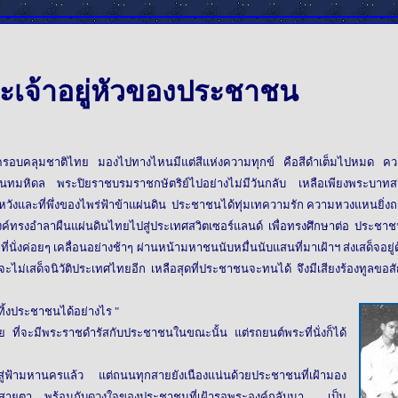
ะเจ้าอยู่หัวของประชาชน
อบคลุมชาติไทย มองไปทางไหนมีแต่สีแห่งความทุกข์ คือสีดำเต็มไปหมด ความม
นันทมหิดล พระปิยราชบรมราชกษัตริย์ไปอย่างไม่มีวันกลับ เหลือเพียงพระบาทสมเด
วามหวังและที่พึ่งของไพร่ฟ้าข้าแผ่นดิน ประชาชนได้ทุ่มเทความรัก ความหวงแหนยิ่
งอำลาผืนแผ่นดินไทยไปสู่ประเทศสวิตเซอร์แลนด์ เพื่อทรงศึกษาต่อ ประชาชนทั้งหลาย
่งค่อยๆ เคลื่อนอย่างช้าๆ ผ่านหน้ามหาชนนับหมื่นนับแสนที่มาเฝ้าฯ ส่งเสด็จอยู่ด
ไม่เสด็จนิวัติประเทศไทยอีก เหลือสุดที่ประชาชนจะทนได้ จึงมีเสียงร้องทูลขอส
ิ้งประชาชนได้อย่างไร "
ะมีพระราชดำรัสกับประชาชนในขณะนั้น แต่รถยนต์พระที่นั่งก็ได้
มหานครแล้ว แต่ถนนทุกสายยังเนืองแน่นด้วยประชาชนที่เฝ้ามอง
จากสายตา พร้อมกับดวงใจของประชาชนที่เฝ้ารอพระองค์กลับมา ....เป็น