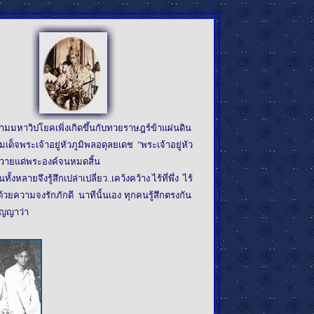
หาวิปโยคเพิ่งเกิดขึ้นกับทวยราษฎร์ข้าแผ่นดิน
็จพระเจ้าอยู่หัวภูมิพลอดุลยเดช "พระเจ้าอยู่หัว
งถวายแด่พระองค์จนหมดสิ้น
จึงรู้สึกเปล่าเปลี่ยว..เคว้งคว้าง ไร้ที่พึ่ง ไร้
้วยความจงรักภักดี นาทีนั้นเอง ทุกคนรู้สึกตรงกัน
ัญญาว่า