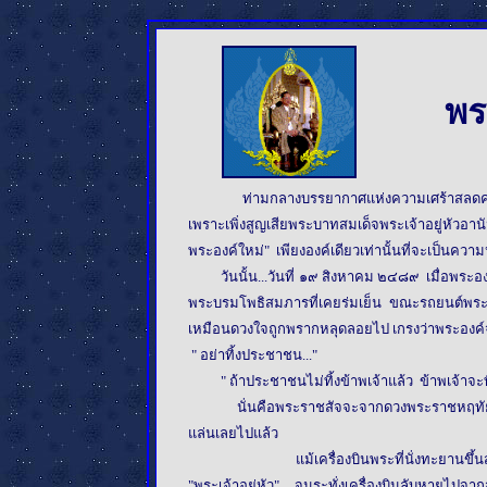
พร
ท่ามกลางบรรยากาศแห่งความเศร้าสลดคร
เพราะเพิ่งสูญเสียพระบาทสมเด็จพระเจ้าอยู่หัวอา
พระองค์ใหม่" เพียงองค์เดียวเท่านั้นที่จะเป็นค
วันนั้น...วันที่ ๑๙ สิงหาคม ๒๔๘๙ เมื่อพระองค์ทร
พระบรมโพธิสมภารที่เคยร่มเย็น ขณะรถยนต์พระที่นั
เหมือนดวงใจถูกพรากหลุดลอยไป เกรงว่าพระองค์จะ
" อย่าทิ้งประชาชน..."
" ถ้าประชาชนไม่ทิ้งข้าพเจ้าแล้ว ข้าพเจ้าจะท
นั่นคือพระราชสัจจะจากดวงพระราชหฤทัย ที่จ
แล่นเลยไปแล้ว
แม้เครื่องบินพระที่นั่งทะยานขึ้นสู่ฟ้า
"พระเจ้าอยู่หัว" จนระทั่งเครื่องบินลับหายไป