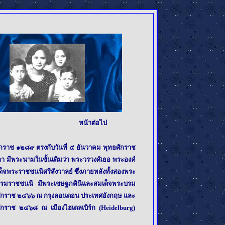
หน้าต่อไป
ราช ๑๒๘๙ ตรงกับวันที่ ๕ ธันวาคม พุทธศักราช
า มีพระนามในชั้นเดิมว่า พระวรวงศ์เธอ พระองค์
พระราชชนนีศรีสังวาลย์ ซึ่งภายหลังทั้งสองพระ
บรมราชชนนี มีพระเชษฐภคินีและสมเด็จพระบรม
ุทธศักราช ๒๔๖๖ ณ กรุงลอนดอน ประเทศอังกฤษ และ
กราช ๒๔๖๘ ณ เมืองไฮเดลเบิร์ก (Heidelburg)