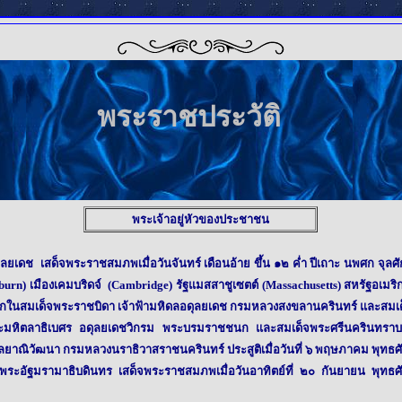
พระราชประวัติ
พระเจ้าอยู่หัวของประชาชน
สด็จพระราชสมภพเมื่อวันจันทร์ เดือนอ้าย ขึ้น ๑๒ ค่ำ ปีเถาะ นพศก จุลศัก
) เมืองเคมบริดจ์ (Cambridge) รัฐแมสสาชูเซตต์ (Massachusetts) สหรัฐอเมริก
็กในสมเด็จพระราชบิดา เจ้าฟ้ามหิดลอดุลยเดช กรมหลวงสงขลานครินทร์ และสมเด็จ
จพระมหิตลาธิเบศร อดุลยเดชวิกรม พระบรมราชชนก และสมเด็จพระศรีนครินทรา
้ากัลยาณิวัฒนา กรมหลวงนราธิวาสราชนครินทร์ ประสูติเมื่อวันที่ ๖ พฤษภาคม พ
อัฐมรามาธิบดินทร เสด็จพระราชสมภพเมื่อวันอาทิตย์ที่ ๒๐ กันยายน พุทธศั