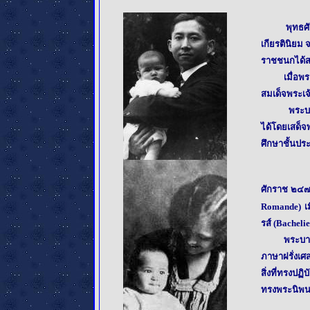
พุทธศักราช
เกียรตินิยม
ราชชนกได้ส
เมื่อพระบา
สมเด็จพระเจ
พระบาทสมเด็
ได้โดยเสด็
ศึกษาชั้นประ
ศักราช ๒๔๗๘
Romande)
เ
รส์ (Bacheli
พระบา
ภาษาฝรั่งเศ
สิ่งที่ทรงป
ทรงพระนิพนธ์