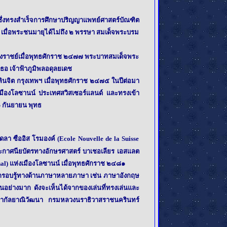
ทรงสำเร็จการศึกษาปริญญาแพทย์ศาสตร์บัณฑิต
 เมื่อพระชนมายุได้ไม่ถึง ๒ พรรษา สมเด็จพระบรม
ราชย์เมื่อพุทธศักราช ๒๔๗๗ พระบาทสมเด็จพระ
ธอ เจ้าฟ้าภูมิพลอดุลยเดช
นจิต กรุงเทพฯ เมื่อพุทธศักราช ๒๔๗๕ ในปีต่อมา
ืองโลซานน์ ประเทศสวิสเซอร์แลนด์ และทรงเข้า
๑ กันยายน พุทธ
 ซืออิส โรมองค์ (Ecole Nouvelle de la Suisse
ประกาศนียบัตรทางอักษรศาสตร์ บาเชอเลียร เอสแลต
nal) แห่งเมืองโลซานน์ เมื่อพุทธศักราช ๒๔๘๑
รถรอบรู้ทางด้านภาษาหลายภาษา เช่น ภาษาอังกฤษ
็นอย่างมาก ดังจะเห็นได้จากของเล่นที่ทรงเล่นและ
้าฟ้ากัลยาณิวัฒนา กรมหลวงนราธิวาสราชนครินทร์