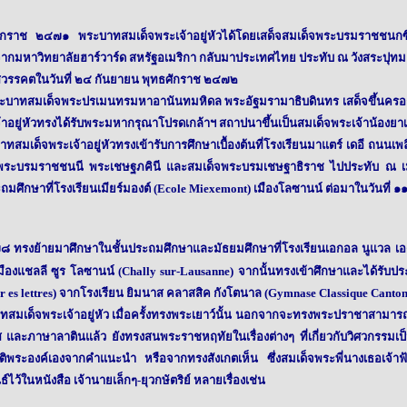
 ๒๔๗๑ พระบาทสมเด็จพระเจ้าอยู่หัวได้โดยเสด็จสมเด็จพระบรมราชชนกซึ่ง
 จากมหาวิทยาลัยฮาร์วาร์ด สหรัฐอเมริกา กลับมาประเทศไทย ประทับ ณ วังสระปุทม
วรรคตในวันที่ ๒๔ กันยายน พุทธศักราช ๒๔๗๒
ทสมเด็จพระปรเมนทรมหาอานันทมหิดล พระอัฐมรามาธิบดินทร เสด็จขึ้นครอง
้าอยู่หัวทรงได้รับพระมหากรุณาโปรดเกล้าฯ สถาปนาขึ้นเป็นสมเด็จพระเจ้าน้องยาเ
จพระเจ้าอยู่หัวทรงเข้ารับการศึกษาเบื้องต้นที่โรงเรียนมาแตร์ เดอี ถนนเพลิ
จพระบรมราชชนนี พระเชษฐภคินี และสมเด็จพระบรมเชษฐาธิราช ไปประทับ ณ เม
ถมศึกษาที่โรงเรียนเมียร์มองต์ (Ecole Miexemont)
เมืองโลซานน์ ต่อมาในวันที่ ๑
 ทรงย้ายมาศึกษาในชั้นประถมศึกษาและมัธยมศึกษาที่โรงเรียนเอกอล นูแวล เอดลา
มืองแชลลี ซูร โลซานน์ (Chally sur-Lausanne) จากนั้นทรงเข้าศึกษาและได้รับ
er es lettres) จากโรงเรียน ยิมนาส คลาสสิค กังโตนาล (Gymnase Classique Canto
ทสมเด็จพระเจ้าอยู่หัว เมื่อครั้งทรงพระเยาว์นั้น นอกจากจะทรงพระปราชาสามา
ส และภาษาลาตินแล้ว ยังทรงสนพระราชหฤทัยในเรื่องต่างๆ ที่เกี่ยวกับวิศวกรรมเป
ฏิบัติพระองค์เองจากคำแนะนำ หรือจากทรงสังเกตเห็น ซึ่งสมเด็จพระพี่นางเธอเจ
ไว้ในหนังสือ เจ้านายเล็กๆ-ยุวกษัตริย์ หลายเรื่องเช่น