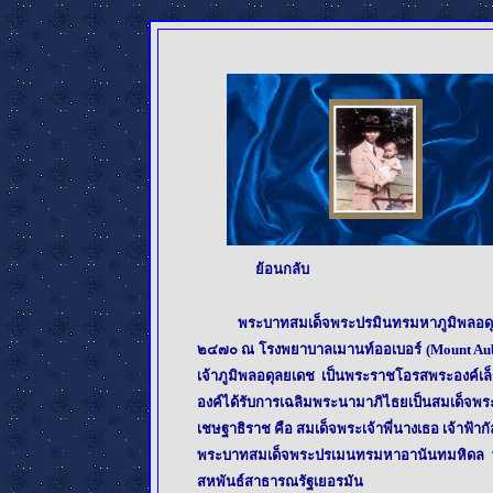
ย้อนกลับ
พระบาทสมเด็จพระปรมินทรมหาภูมิพลอดุลยเดช เ
๒๔๗๐ ณ โรงพยาบาลเมานท์ออเบอร์ (Mount Auburn
เจ้าภูมิพลอดุลยเดช เป็นพระราชโอรสพระองค์เล
องค์ได้รับการเฉลิมพระนามาภิไธยเป็นสมเด็
เชษฐาธิราช คือ สมเด็จพระเจ้าพี่นางเธอ เจ้าฟ
พระบาทสมเด็จพระปรเมนทรมหาอานันทมหิดล พระ
สหพันธ์สาธารณรัฐเยอรมัน