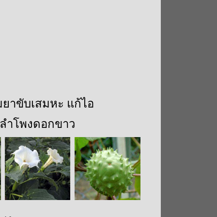
่มยาขับเสมหะ แก้ไอ
ลำโพงดอกขาว