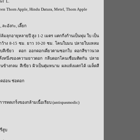
tel
L.
een
Thorn Apple
,
Hindu Datura
,
Metel
,
Thorn Apple
, ละอังกะ, เลี๊ยก
้ล้มลุกอายุหลายปี สูง 1-2 เมตร แตกกิ่งก้านเป็นพุ่ม ใบ เป็น
ไข่ กว้าง 8-15 ซม. ยาว 10-20 ซม. โคนใบมน ปลายใบแหลม
ผ่นใบสีเขียว ดอก ออกดอกเดี่ยวตามซอกใบ ดอกสีขาวนวล
วคึ่งหนึ่งของความยาวดอก กลีบดอกโคนเชื่อมติดกัน ปลาย
นข้างกลม สีเขียว ผิวเป็นตุ่มหนาม ผลแห้งแตกได้ เมล็ดสี
อดอ่อน ช่อดอก
รหดเกร็งของกล้ามเนื้อเรียบ (
antispasmodic
)
ี่สูบ