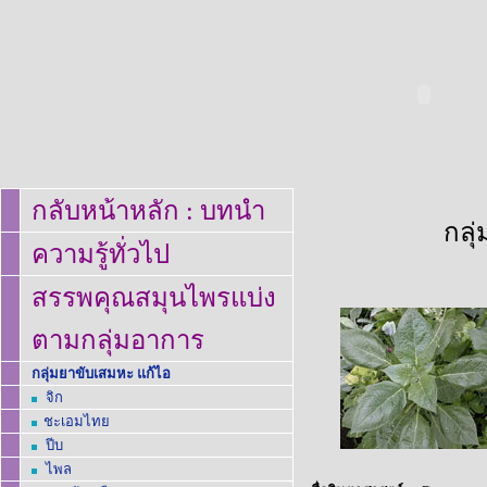
กลับหน้าหลัก
:
บทนำ
กลุ
ความรู้ทั่วไป
สรรพคุณสมุนไพรแบ่ง
ตามกลุ่มอาการ
กลุ่มยาขับเสมหะ แก้ไอ
จิก
ชะเอมไทย
ปีบ
ไพล