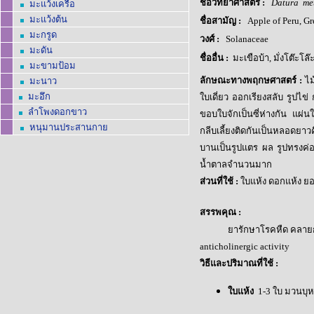
ชื่อวิทยาศาสตร์
:
Datura
me
มะแว้งเครือ
มะแว้งต้น
ชื่อสามัญ
:
A
pple of Peru
, G
r
มะกรูด
วงศ์
:
Solanaceae
มะดัน
ชื่ออื่น
:
มะเขือบ้า, มั่งโต๊ะโล๊ะ
มะขามป้อม
ลักษณะทางพฤกษศาสตร์
:
ไม
มะ
นาว
มะอึก
ใบเดี่ยว ออกเรียงสลับ รูป
ลำโพงดอกขาว
ขอบใบจักเป็นซี่ห่างกัน แ
หนุมานประสานกาย
กลีบเลี้ยงติดกันเป็นหลอดยา
บานเป็นรูปแตร ผล รูปทรงค่อ
น้ำตาลจำนวนมาก
ส่วนที่ใช้
:
ใบแห้ง ดอกแห้ง ย
สรรพคุณ
:
ยารักษาโรคหืด คลายกา
anticholinergic activity
วิธีและปริมาณที่ใช้
:
ใบแห้ง
1-3 ใบ มวนบุหร