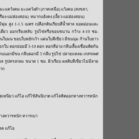
มะแคว้งคม มะแคว้งดำ (ภาคเหนือ) แว้งคม (สงขลา,
รี่ยง-แม่ฮ่องสอน) หมากแฮ้งคง (เงี้ยว-แม่ฮ่องสอน)
ม้พุ่ม สูง 1-1.5 เมตร เปลือกต้นเรียบสีน้ำตาล ยอดอ่อนและ
เดี่ยว ออกเรียงสลับ รูปไข่หรือขอบขนาน กว้าง 4-10 ซม.
ใบมน ขอบใบหยักเว้า แผ่นใบสีเขียว มีขนนุ่ม ก้านใบยาว
กใบ ดอกย่อยมี 5-10 ดอก ดอกสีม่วง กลีบเลี้ยงเชื่อมติดกัน
นนอกมีขน กลีบดอกมี 5 กลีบ รูปไข่ ปลายแหลม เกสรเพศ
ย ผล รูปทรงกลม ขนาด 1 ซม. ผิวเรียบ ผลดิบสีเขียวไม่มีลาย
มาก
ยเหนียว แก้ไอ แก้ไข้สันนิบาต แก้โลหิตออกทางทวารหนัก
ทางทวารหนัก ทวารเบา
โรค แก้ไอ