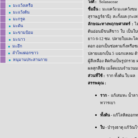
วงศ์
:
Solanaceae
มะแว้งเครือ
ชื่ออื่น
:
มะแคว้ง มะแคว้งขม 
มะแว้งต้น
สุราษฎร์ธานี) สะกั้งแค (กะเห
มะกรูด
ลักษณะทางพฤกษศาสตร์
:
ไ
มะดัน
ต้นอ่อนมีขนสีขาว ใบ เป็นใบ
มะขามป้อม
ยาว 6-12 ซม. ปลายใบและโคน
มะ
นาว
มะอึก
ดอก ออกเป็นช่อตามกิ่งหรือซอ
ลำโพงดอกขาว
ปลายแยกเป็น 5 แฉกแหลม ด้า
หนุมานประสานกาย
ผู้สีเหลือง ติดกันเป็นรูปกรว
ผลสุกสีส้ม เมล็ดแบนจำนวน
ส่วนที่ใช้
:
ราก ทั้งต้น ใบ ผล
สรรพคุณ
:
ราก
-
แก้เสมหะ น้ำลา
ทวารเบา
ทั้งต้น
- แก้โลหิตออก
ใบ
- บำรุงธาตุ แก้วัณ