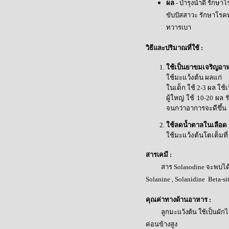
ผล
- บำรุงน้ำดี รักษ
ขับปัสสาวะ รักษาโร
ทวารเบา
วิธีและปริมาณที่ใช้
:
ใช้เป็นยาขมเจริญอา
ใช้มะแว้งต้น ผลแก่
ในเด็ก ใช้ 2-3 ผล ใช
ผู้ใหญ่ ใช้ 10-20 ผล 
จนกว่าอาการจะดีขึ้น
ใช้ลดน้ำตาลในเลือด
ใช้มะแว้งต้นโตเต็มที
สารเคมี
:
สาร
Solasodine
จะพบได
Solanine , Solanidine Beta-si
คุณค่าทางด้านอาหาร
:
ลูกมะแว้งต้น ใช้เป็นผักได้ 
ค่อนข้างสูง