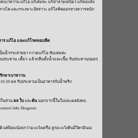
าโรคเบาหวาน แก้ไอ แก้เสมหะ แก้น้ำลายเหนียว แก้คอแห้ง
คทางไต และกระเพาะปัสสาวะ แก้โลหิตออกทางทวารหนัก
หาร แก้ไอ และแก้โรคหอบหืด
้เป็นน้ำกระสายยา กวาดแก้ไอ ขับเสมหะ
รับประทาน เคี้ยว แล้วกลืนทั้งน้ำและเนื้อ รับประทานบ่อยๆ
 รักษาเบาหวาน
่ 10-20 ผล รับประทานเป็นอาหารกับน้ำพริก
้ในส่วน
ผล
ใบ
และ
ต้น
นอกจากนี้ในใบและผลยังพบ
tosterol
และ
Diogenin
แต่นิยมน้อยกว่ามะแว้งเครือ ลูกมะแว้งต้นมีวิตามินเอ