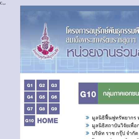
c.,.
มูลนิธิฟื้นฟูทรัพยาก
มูลนิธิสถาบันวิจัยเพ
บริษัท ราช กรุ๊ป จำก