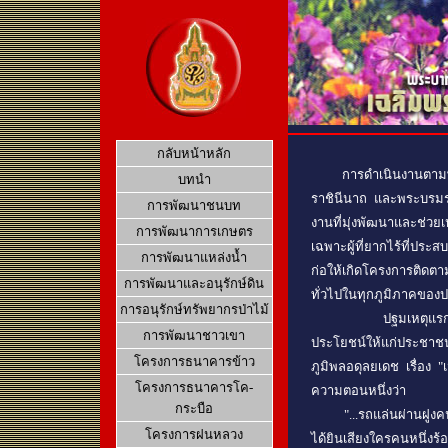
กลับหน้าหลัก
การดำเนินงานตามพระร
บทนำ
ราชินีนาถ และพระบรมรา
การพัฒนาชนบท
งานที่มุ่งพัฒนาและช่ว
การพัฒนาการเกษตร
เฉพาะผู้ที่ยากไร้ที่ปร
การพัฒนาแหล่งน้ำ
ก่อให้เกิดโครงการติดตาม
การพัฒนาและอนุรักษ์ดิน
ทั่วไปในทุกภูมิภาคขอ
การอนุรักษ์ทรัพยากรป่าไม้
ปฐมเหตุแรกเริ่มที่พร
การพัฒนาชาวเขา
ประโยชน์ให้แก่ประชาชน
โครงการธนาคารข้าว
ภูมิพลอดุลยเดช เรื่อง 
โครงการธนาคารโค-
ความตอนหนึ่งว่า
กระบือ
"...รถแล่นผ่านฝูงคนไปอ
โครงการฝนหลวง
ได้ยินเสียงใครคนหนึ่งร