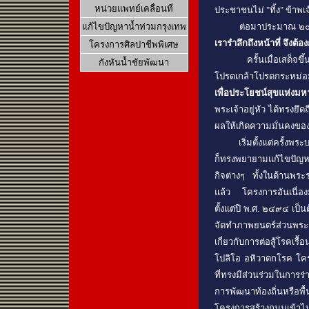
หน่วยแพทย์เคลื่อนที่
ประชาชนไม่ "ทิ้ง" ข้าพเจ้
แก้ไขปัญหาน้ำท่วมกรุงเทพ
ต่อมาประมาณ ๒๐ ปี ได
เรารำลึกถึงหน้าที่ จึงต้
โครงการศิลปาชีพพิเศษ
ครั้นเมื่อเสด็จขึ้นเถ
กังหันน้ำชัยพัฒนา
โปรดเกล้าโปรดกระหม
เพื่อประโยชน์สุขแห่ง
พระเจ้าอยู่หัว ได้ทรงยึด
ผลให้เกิดความมั่นคงข
เริ่มตั้งแต่ครั้งพระบา
ก็ทรงพยายามแก้ไขปัญห
กิจต่างๆ ทั้งในด้านพระร
แล้ว โครงการอันเนื่องม
ตั้งแต่ปี พ.ศ. ๒๔๙๔ เป
จัดทำภาพยนตร์ส่วนพระ
เกี่ยวกับการต่อสู้โรค
โปลิโอ อหิวาตกโรค โครง
ที่ทรงมีส่วนร่วมในการร
การพัฒนาท้องถิ่นหรือพื
โครงการสร้างถนนเข้า