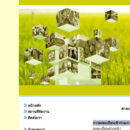
หน้าหลัก
ค่าลง
สถานที่จัดงาน
ติดต่อเรา
การลงทะเบียนเข้าร่วมง
ลงทะเบียนล่วงหน้า
กำหนดการ