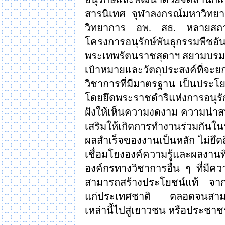
สารนิเทศ จุฬาลงกรณ์มหาวิทย
วิทยาการ อพ
.
สธ
.
หลายสถา
โครงการอนุรักษ์พันธุกรรมพืช
พระเทพรัตนราชสุดาฯ สยามบรมร
เป้าหมายและวัตถุประสงค์ที่จะย
วิชาการที่มีมาตรฐาน เป็นประโยช
โดยยึดพระราชดำริแห่งการอนุรักษ
ฝังให้เห็นความงดงาม ความน่าสน
เสริมให้เกิดการทำงานร่วมกันใ
ผลสำเร็จของงานเป็นหลัก ไม่ยึดถื
เชื่อมโยงองค์ความรู้และผลงานที
องค์กรทางวิชาการอื่น ๆ ที่ม
สามารถสร้างประโยชน์แท้ จากทร
แก่ประเทศชาติ ตลอดจนสามารถถ่
เหล่านี้ไปสู่เยาวชน หรือประชา